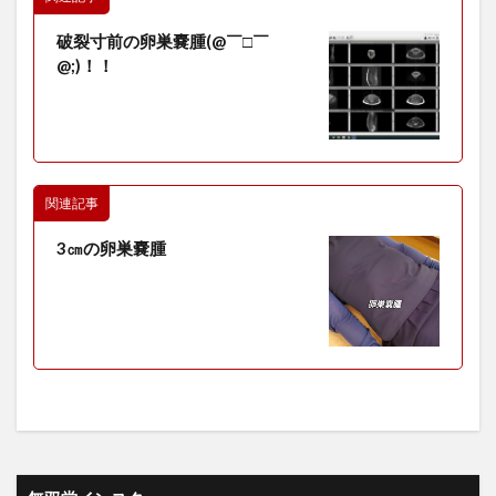
破裂寸前の卵巣嚢腫(@￣□￣
@;)！！
関連記事
3㎝の卵巣嚢腫