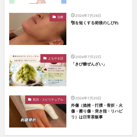
2026年7月26日
治療
顎を短くする術後のしびれ
2026年7月22日
よもやま話
「きび糖ぜんざい」
2026年7月20日
気功・スピリチュアル
外傷（捻挫・打撲・骨折・火
傷・擦り傷・突き指・リハビ
リ）は日常茶飯事