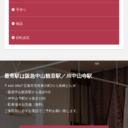
手作り
物品
好転反応
最寄駅は阪急中山観音駅／JR中山寺駅
〒665-0867 宝塚市売布東の町21-1 赤崎ビル1F
・阪急中山観音駅から徒歩5分
・JR中山寺駅から徒歩10分
・駐車場４台完備（無料）
ご来院前に必ずお電話でご予約お願い致します。