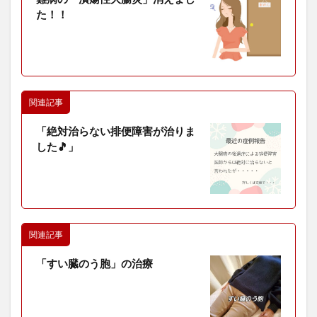
た！！
関連記事
「絶対治らない排便障害が治りま
した🎵」
関連記事
「すい臓のう胞」の治療