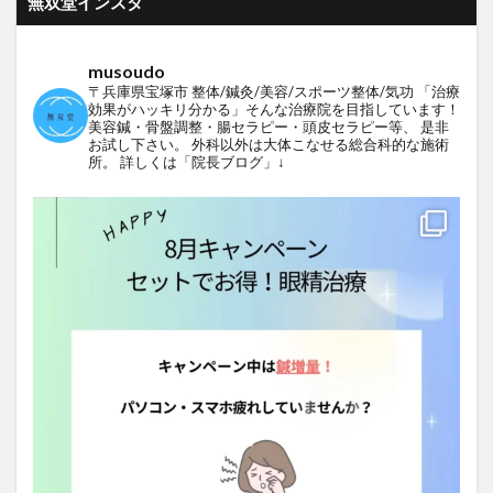
無双堂インスタ
musoudo
〒兵庫県宝塚市
整体/鍼灸/美容/スポーツ整体/気功
「治療
効果がハッキリ分かる」そんな治療院を目指しています！
美容鍼・骨盤調整・腸セラピー・頭皮セラピー等、
是非
お試し下さい。
外科以外は大体こなせる総合科的な施術
所。
詳しくは「院長ブログ」↓