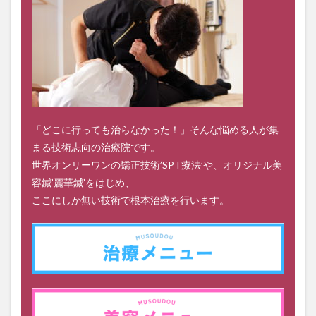
「どこに行っても治らなかった！」そんな悩める人が集
まる技術志向の治療院です。
世界オンリーワンの矯正技術’SPT療法’や、オリジナル美
容鍼’麗華鍼’をはじめ、
ここにしか無い技術で根本治療を行います。