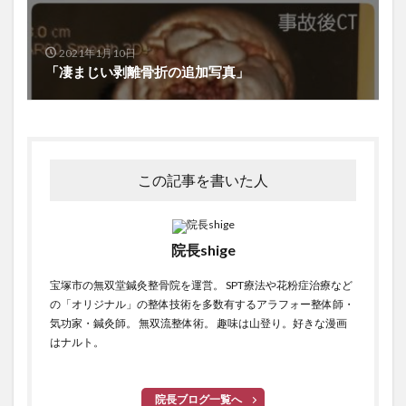
2021年1月10日
「凄まじい剥離骨折の追加写真」
この記事を書いた人
院長shige
宝塚市の無双堂鍼灸整骨院を運営。 SPT療法や花粉症治療など
の「オリジナル」の整体技術を多数有するアラフォー整体師・
気功家・鍼灸師。 無双流整体術。 趣味は山登り。好きな漫画
はナルト。
院長ブログ一覧へ