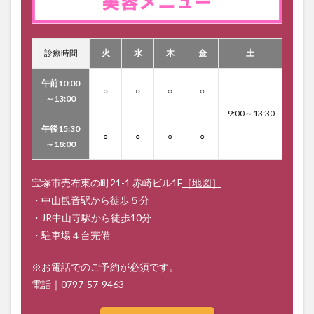
診療時間
火
水
木
金
土
午前10:00
○
○
○
○
～13:00
9:00～13:30
午後15:30
○
○
○
○
～18:00
宝塚市売布東の町21-1 赤崎ビル1F
［地図］
・中山観音駅から徒歩５分
・JR中山寺駅から徒歩10分
・駐車場４台完備
※お電話でのご予約が必須です。
電話｜
0797-57-9463