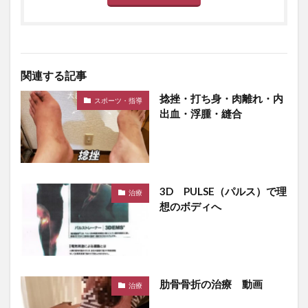
関連する記事
捻挫・打ち身・肉離れ・内
スポーツ・指導
出血・浮腫・縫合
3D PULSE（パルス）で理
治療
想のボディへ
肋骨骨折の治療 動画
治療