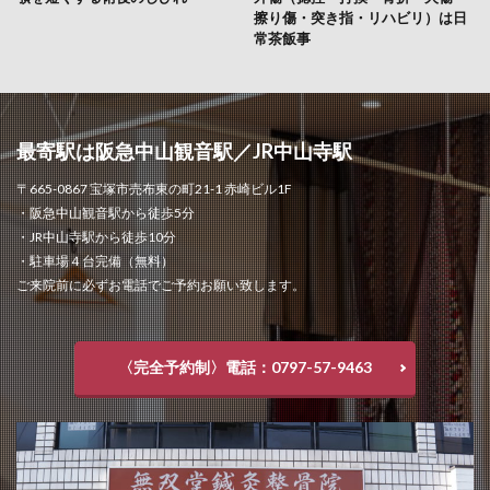
擦り傷・突き指・リハビリ）は日
常茶飯事
最寄駅は阪急中山観音駅／JR中山寺駅
〒665-0867 宝塚市売布東の町21-1 赤崎ビル1F
・阪急中山観音駅から徒歩5分
・JR中山寺駅から徒歩10分
・駐車場４台完備（無料）
ご来院前に必ずお電話でご予約お願い致します。
〈完全予約制〉電話：0797-57-9463