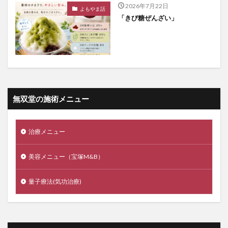
2026年7月22日
よもやま話
「きび糖ぜんざい」
無双堂の施術メニュー
治療メニュー
美容メニュー（宝塚M&B）
量子療法(気功治療)