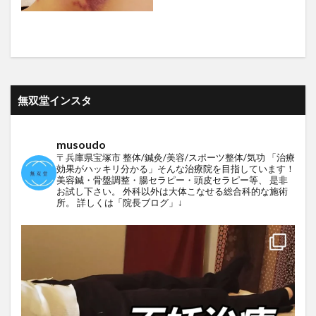
無双堂インスタ
musoudo
〒兵庫県宝塚市
整体/鍼灸/美容/スポーツ整体/気功
「治療
効果がハッキリ分かる」そんな治療院を目指しています！
美容鍼・骨盤調整・腸セラピー・頭皮セラピー等、
是非
お試し下さい。
外科以外は大体こなせる総合科的な施術
所。
詳しくは「院長ブログ」↓