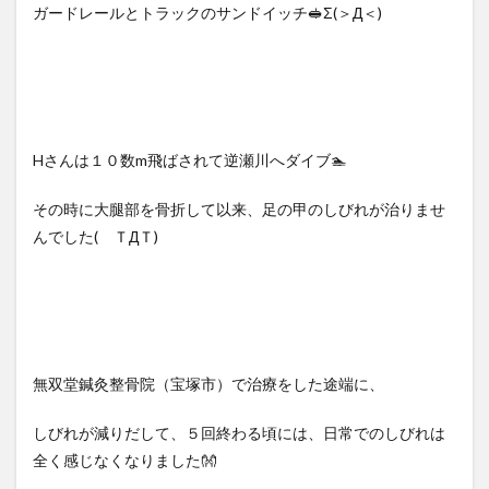
ガードレールとトラックのサンドイッチ🥪Σ(＞Д＜)
Hさんは１０数m飛ばされて逆瀬川へダイブ🏊
その時に大腿部を骨折して以来、足の甲のしびれが治りませ
んでした( ＴДＴ)
無双堂鍼灸整骨院（宝塚市）で治療をした途端に、
しびれが減りだして、５回終わる頃には、日常でのしびれは
全く感じなくなりました👐