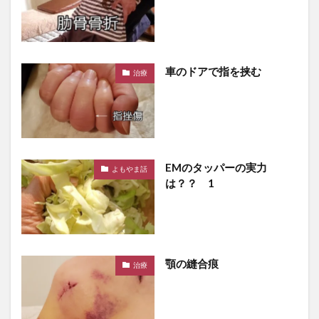
車のドアで指を挟む
治療
EMのタッパーの実力
よもやま話
は？？ 1
顎の縫合痕
治療