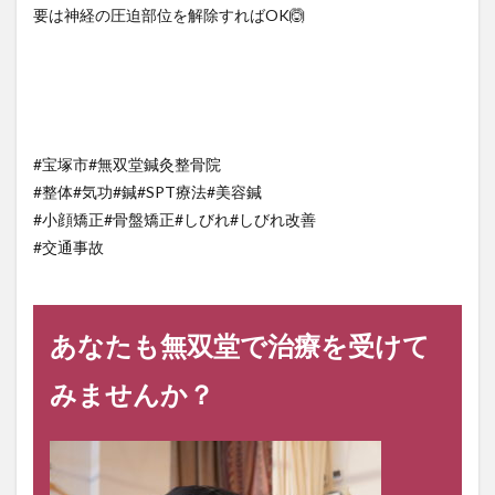
要は神経の圧迫部位を解除すればOK🙆
#宝塚市#無双堂鍼灸整骨院
#整体#気功#鍼#SPT療法#美容鍼
#小顔矯正#骨盤矯正#しびれ#しびれ改善
#交通事故
あなたも無双堂で治療を受けて
みませんか？