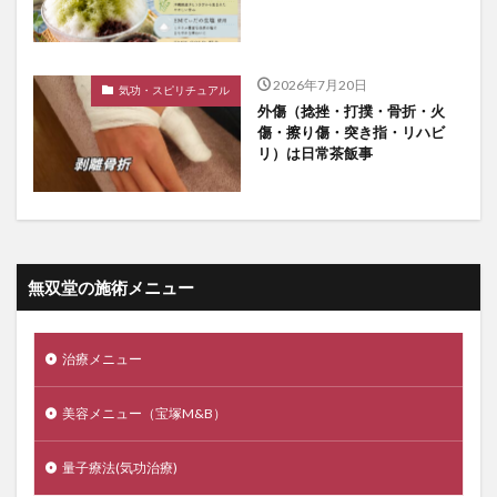
2026年7月20日
気功・スピリチュアル
外傷（捻挫・打撲・骨折・火
傷・擦り傷・突き指・リハビ
リ）は日常茶飯事
無双堂の施術メニュー
治療メニュー
美容メニュー（宝塚M&B）
量子療法(気功治療)