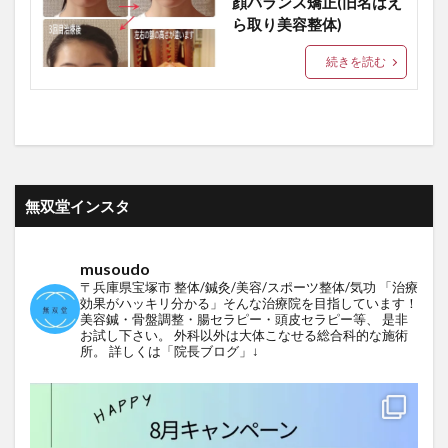
顔バランス矯正(旧名はえ
ら取り美容整体)
続きを読む
無双堂インスタ
musoudo
〒兵庫県宝塚市
整体/鍼灸/美容/スポーツ整体/気功
「治療
効果がハッキリ分かる」そんな治療院を目指しています！
美容鍼・骨盤調整・腸セラピー・頭皮セラピー等、
是非
お試し下さい。
外科以外は大体こなせる総合科的な施術
所。
詳しくは「院長ブログ」↓