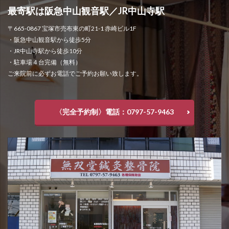
最寄駅は阪急中山観音駅／JR中山寺駅
〒665-0867 宝塚市売布東の町21-1 赤崎ビル1F
・阪急中山観音駅から徒歩5分
・JR中山寺駅から徒歩10分
・駐車場４台完備（無料）
ご来院前に必ずお電話でご予約お願い致します。
〈完全予約制〉電話：0797-57-9463