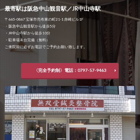
最寄駅は阪急中山観音駅／JR中山寺駅
〒665-0867 宝塚市売布東の町21-1 赤崎ビル1F
・阪急中山観音駅から徒歩5分
・JR中山寺駅から徒歩10分
・駐車場４台完備（無料）
ご来院前に必ずお電話でご予約お願い致します。
〈完全予約制〉電話：0797-57-9463