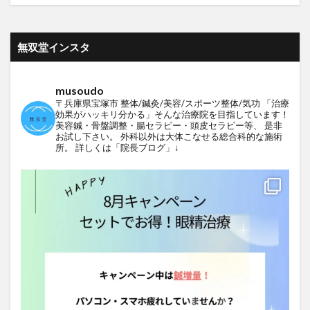
無双堂インスタ
musoudo
〒兵庫県宝塚市
整体/鍼灸/美容/スポーツ整体/気功
「治療
効果がハッキリ分かる」そんな治療院を目指しています！
美容鍼・骨盤調整・腸セラピー・頭皮セラピー等、
是非
お試し下さい。
外科以外は大体こなせる総合科的な施術
所。
詳しくは「院長ブログ」↓