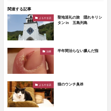
関連する記事
聖地巡礼の旅 隠れキリシ
よもやま話
タン in 五島列島
半年間治らない膿んだ指
治療
猫のウンチ臭💩
よもやま話