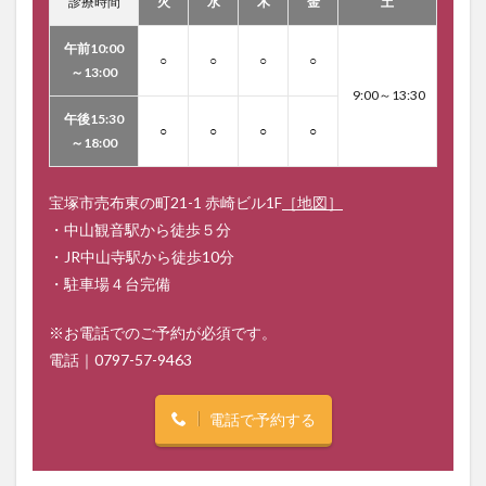
診療時間
火
水
木
金
土
午前10:00
○
○
○
○
～13:00
9:00～13:30
午後15:30
○
○
○
○
～18:00
宝塚市売布東の町21-1 赤崎ビル1F
［地図］
・中山観音駅から徒歩５分
・JR中山寺駅から徒歩10分
・駐車場４台完備
※お電話でのご予約が必須です。
電話｜
0797-57-9463
電話で予約する