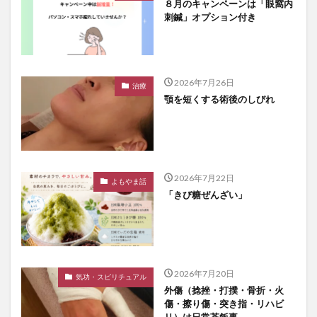
８月のキャンペーンは「眼窩内
刺鍼」オプション付き
2026年7月26日
治療
顎を短くする術後のしびれ
2026年7月22日
よもやま話
「きび糖ぜんざい」
2026年7月20日
気功・スピリチュアル
外傷（捻挫・打撲・骨折・火
傷・擦り傷・突き指・リハビ
リ）は日常茶飯事