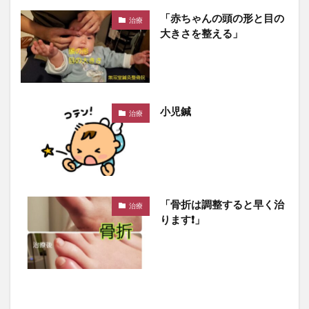
「赤ちゃんの頭の形と目の
治療
大きさを整える」
小児鍼
治療
「骨折は調整すると早く治
治療
ります❗」