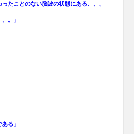
わったことのない脳波の状態にある、、、
、、。」
である」