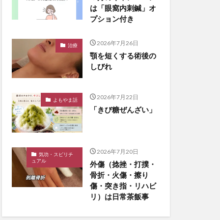
は「眼窩内刺鍼」オ
プション付き
2026年7月26日
治療
顎を短くする術後の
しびれ
2026年7月22日
よもやま話
「きび糖ぜんざい」
2026年7月20日
気功・スピリチ
ュアル
外傷（捻挫・打撲・
骨折・火傷・擦り
傷・突き指・リハビ
リ）は日常茶飯事