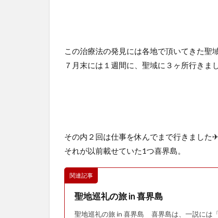
この治療法の発見には各地で頂いてきた聖
７月末には１週間に、聖域に３ヶ所行きま
その内２回は仕事を休んでまで行きました
それが以前載せていた1つ喜界島。
関連記事
聖地巡礼の旅 in 喜界島
聖地巡礼の旅 in 喜界島 喜界島は、一説に