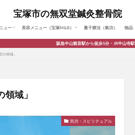
かせ治療・特別治療
（SPT療法）
療
症治療
・身長伸ばし治療
節症治療
疲労治療（眼窩内刺鍼）
ラピー
セラピー
ストレーナー（3Dパルス）
繁式骨盤調整 (骨盤矯正)
肋骨調整（肋骨締め）
リムーブ(脂肪)
麗華鍼（美容鍼）
顔バランス＆小顔矯正
宝塚市の無双堂鍼灸整骨院
ニュー
美容メニュー（宝塚M&B）
量子療法（氣功）
物品
かせ治療・特別治療
（SPT療法）
療
症治療
・身長伸ばし治療
節症治療
疲労治療（眼窩内刺鍼）
ラピー
セラピー
ストレーナー（3Dパルス）
繁式骨盤調整 (骨盤矯正)
肋骨調整（肋骨締め）
リムーブ(脂肪)
麗華鍼（美容鍼）
顔バランス＆小顔矯正
阪急中山観音駅から徒歩5分・JR中山寺駅から徒歩10分
空の領域」
の領域」
気功・スピリチュアル