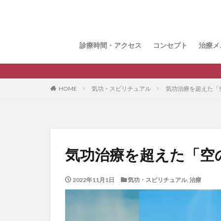
おま
整体
鍼治
花粉
猫背
顎関
眼精
腸セ
頭皮
パル
診療時間・アクセス
コンセプト
治療メ
おま
整体
鍼治
花粉
猫背
顎関
眼精
腸セ
頭皮
パル
HOME
気功・スピリチュアル
気功治療を超えた「
気功治療を超えた「空
2022年11月1日
気功・スピリチュアル
,
治療