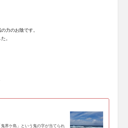
域の力のお陰です。
した。
✈
は「鬼界ケ島」という鬼の字が当てられ