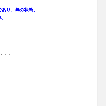
であり、無の状態。
界。
、、、。