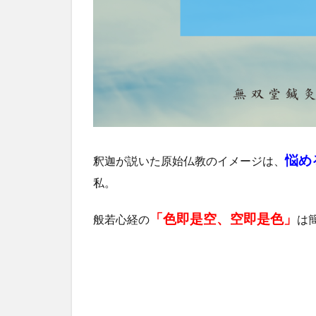
悩め
釈迦が説いた原始仏教のイメージは、
私。
「色即是空、空即是色」
般若心経の
は