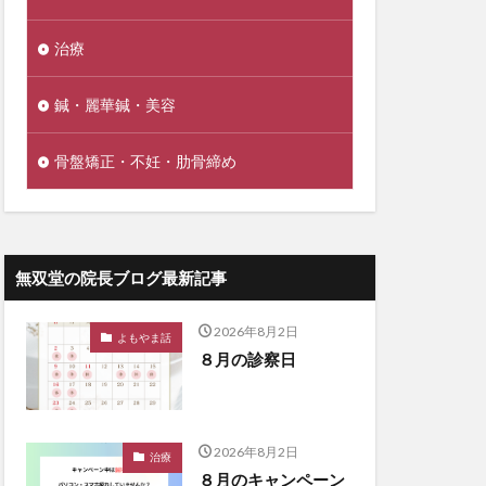
治療
鍼・麗華鍼・美容
骨盤矯正・不妊・肋骨締め
無双堂の院長ブログ最新記事
2026年8月2日
よもやま話
８月の診察日
2026年8月2日
治療
８月のキャンペーン