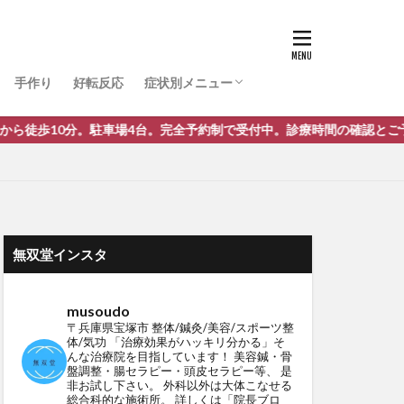
ぎっくり腰
腰痛・痔
肩こり・首・喉の痛み・風邪
捻挫
膝関節痛・半月板損傷・股関節
肉離れ・打ち身（打撲）・虫刺され・火傷
アトピー･肌荒れ･皮膚疾患・ガングリオン
骨折・脱臼・靭帯損傷・骨粗しょう症
頭痛・味覚・嗅覚障害・めまい・耳関連
顎関節症
五十肩
ストレートネック
うつ・パニック障害・自律神経失調症・不
外反母趾・へバーデン・ばね指・リウマチ
突き指・外脛骨・腱鞘炎・手根管症候群
低身長・発育遅延・赤ちゃん・逆子
斜頚・尿結石・腹部肛門周りのお悩み
TFCC損傷
ガン・しびれ・神経麻痺・脳梗塞・静脈瘤
三叉神経痛
涙焼け
症
巻き爪
難病・原因不明
手作り
好転反応
症状別メニュー
ぎっくり腰
腰痛・痔
肩こり・首・喉の痛み・風邪
捻挫
膝関節痛・半月板損傷・股関節
肉離れ・打ち身（打撲）・虫刺され・火傷
アトピー･肌荒れ･皮膚疾患・ガングリオン
骨折・脱臼・靭帯損傷・骨粗しょう症
頭痛・味覚・嗅覚障害・めまい・耳関連
顎関節症
五十肩
ストレートネック
うつ・パニック障害・自律神経失調症・不
外反母趾・へバーデン・ばね指・リウマチ
突き指・外脛骨・腱鞘炎・手根管症候群
低身長・発育遅延・赤ちゃん・逆子
斜頚・尿結石・腹部肛門周りのお悩み
TFCC損傷
ガン・しびれ・神経麻痺・脳梗塞・静脈瘤
三叉神経痛
。駐車場4台。完全予約制で受付中。診療時間の確認とご予約はこちらから
涙焼け
症
巻き爪
難病・原因不明
無双堂インスタ
musoudo
〒兵庫県宝塚市
整体/鍼灸/美容/スポーツ整
体/気功
「治療効果がハッキリ分かる」そ
んな治療院を目指しています！
美容鍼・骨
盤調整・腸セラピー・頭皮セラピー等、
是
非お試し下さい。
外科以外は大体こなせる
総合科的な施術所。
詳しくは「院長ブロ