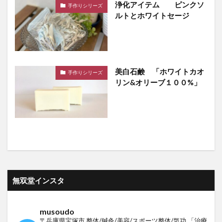
浄化アイテム ピンクソ
手作りシリーズ
ルトとホワイトセージ
美白石鹸 「ホワイトカオ
手作りシリーズ
リン&オリーブ１００%」
無双堂インスタ
musoudo
〒兵庫県宝塚市
整体/鍼灸/美容/スポーツ整体/気功
「治療