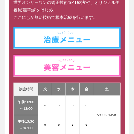
世界オンリーワンの矯正技術’SPT療法’や、オリジナル美
容鍼’麗華鍼’をはじめ、
ここにしか無い技術で根本治療を行います。
診療時間
火
水
木
金
土
午前10:00
○
○
○
○
～13:00
9:00～13:30
午後15:30
○
○
○
○
～18:00