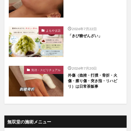
2026年7月22日
よもやま話
「きび糖ぜんざい」
2026年7月20日
気功・スピリチュアル
外傷（捻挫・打撲・骨折・火
傷・擦り傷・突き指・リハビ
リ）は日常茶飯事
無双堂の施術メニュー