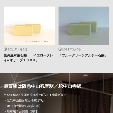
2021年4月8日
2021年3月5日
紫外線対策石鹸 「イエロークレ
「ブルーグリーンアルジー石鹸」
イ&オリーブ１００%」
最寄駅は阪急中山観音駅／JR中山寺駅
〒665-0867 宝塚市売布東の町21-1 赤崎ビル1F
・阪急中山観音駅から徒歩5分
・JR中山寺駅から徒歩10分
・駐車場４台完備（無料）