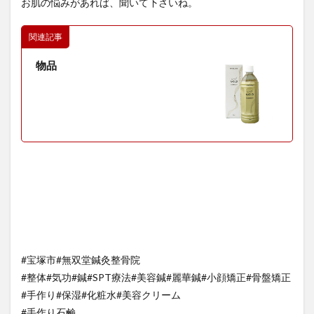
お肌の悩みがあれば、聞いて下さいね。
関連記事
物品
#宝塚市#無双堂鍼灸整骨院
#整体#気功#鍼#SPT療法#美容鍼#麗華鍼#小顔矯正#骨盤矯正
#手作り#保湿#化粧水#美容クリーム
#手作り石鹸