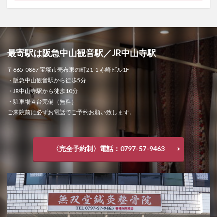
最寄駅は阪急中山観音駅／JR中山寺駅
〒665-0867 宝塚市売布東の町21-1 赤崎ビル1F
・阪急中山観音駅から徒歩5分
・JR中山寺駅から徒歩10分
・駐車場４台完備（無料）
ご来院前に必ずお電話でご予約お願い致します。
〈完全予約制〉電話：0797-57-9463