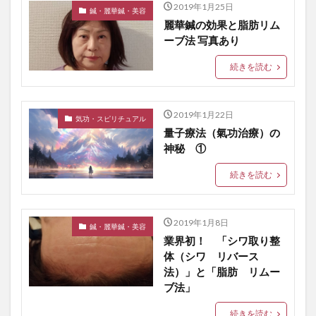
2019年1月25日
鍼・麗華鍼・美容
麗華鍼の効果と脂肪リム
ーブ法 写真あり
続きを読む
2019年1月22日
気功・スピリチュアル
量子療法（氣功治療）の
神秘 ①
続きを読む
2019年1月8日
鍼・麗華鍼・美容
業界初！ 「シワ取り整
体（シワ リバース
法）」と「脂肪 リムー
ブ法」
続きを読む