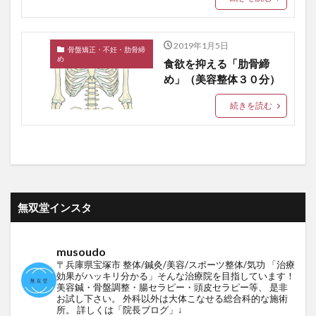
2019年1月5日
骨盤矯正・不妊・肋骨締
め
食欲を抑える「肋骨締
め」（美容整体３０分）
続きを読む
無双堂インスタ
musoudo
〒兵庫県宝塚市
整体/鍼灸/美容/スポーツ整体/気功
「治療
効果がハッキリ分かる」そんな治療院を目指しています！
美容鍼・骨盤調整・腸セラピー・頭皮セラピー等、
是非
お試し下さい。
外科以外は大体こなせる総合科的な施術
所。
詳しくは「院長ブログ」↓