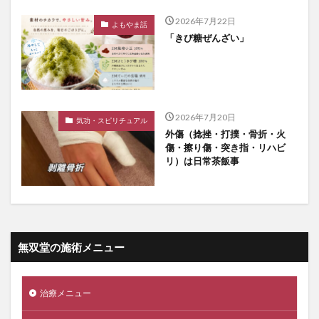
2026年7月22日
よもやま話
「きび糖ぜんざい」
2026年7月20日
気功・スピリチュアル
外傷（捻挫・打撲・骨折・火
傷・擦り傷・突き指・リハビ
リ）は日常茶飯事
無双堂の施術メニュー
治療メニュー