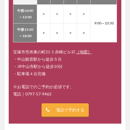
午前10:00
○
○
○
○
～13:00
9:00～13:30
午後15:30
○
○
○
○
～18:00
宝塚市売布東の町21-1 赤崎ビル1F
［地図］
・中山観音駅から徒歩５分
・JR中山寺駅から徒歩10分
・駐車場４台完備
※お電話でのご予約が必須です。
電話｜
0797-57-9463
電話で予約する