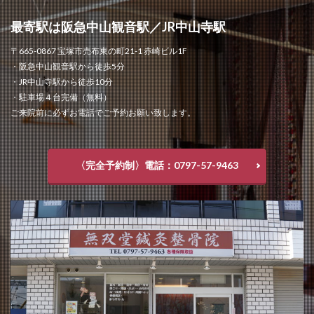
最寄駅は阪急中山観音駅／JR中山寺駅
〒665-0867 宝塚市売布東の町21-1 赤崎ビル1F
・阪急中山観音駅から徒歩5分
・JR中山寺駅から徒歩10分
・駐車場４台完備（無料）
ご来院前に必ずお電話でご予約お願い致します。
〈完全予約制〉電話：0797-57-9463