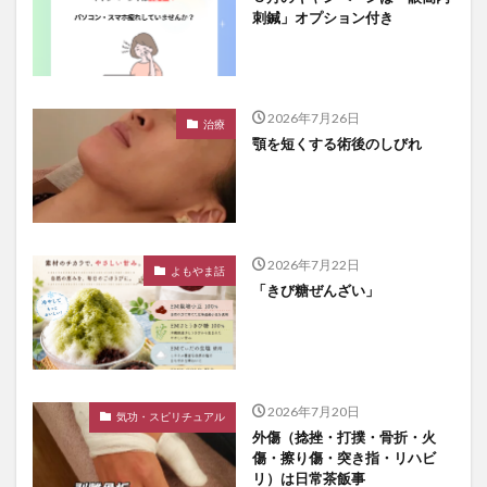
刺鍼」オプション付き
2026年7月26日
治療
顎を短くする術後のしびれ
2026年7月22日
よもやま話
「きび糖ぜんざい」
2026年7月20日
気功・スピリチュアル
外傷（捻挫・打撲・骨折・火
傷・擦り傷・突き指・リハビ
リ）は日常茶飯事