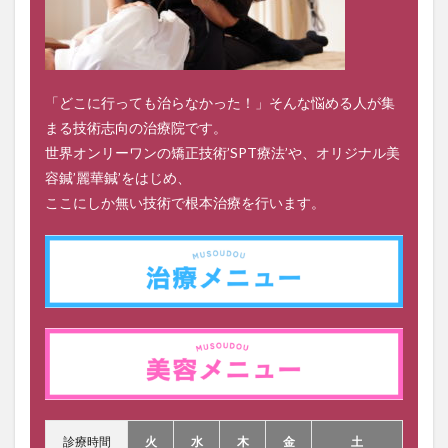
「どこに行っても治らなかった！」そんな悩める人が集
まる技術志向の治療院です。
世界オンリーワンの矯正技術’SPT療法’や、オリジナル美
容鍼’麗華鍼’をはじめ、
ここにしか無い技術で根本治療を行います。
診療時間
火
水
木
金
土