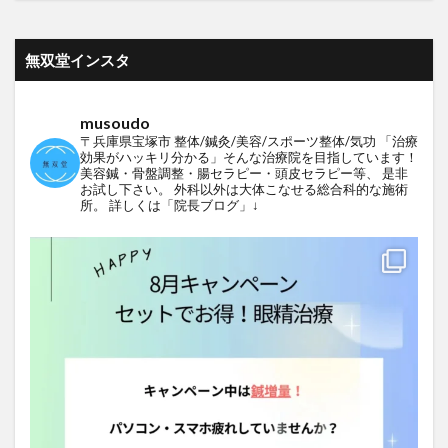
無双堂インスタ
musoudo
〒兵庫県宝塚市
整体/鍼灸/美容/スポーツ整体/気功
「治療
効果がハッキリ分かる」そんな治療院を目指しています！
美容鍼・骨盤調整・腸セラピー・頭皮セラピー等、
是非
お試し下さい。
外科以外は大体こなせる総合科的な施術
所。
詳しくは「院長ブログ」↓