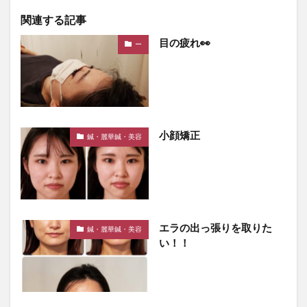
関連する記事
目の疲れ👀
ー
小顔矯正
鍼・麗華鍼・美容
エラの出っ張りを取りた
鍼・麗華鍼・美容
い！！