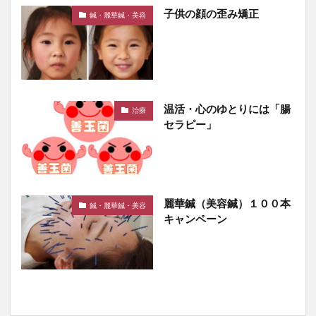
子供の顔の歪み矯正
鍼・麗華鍼・美容
温活・心のゆとりには「腸
治療
セラピー」
麗華鍼（美容鍼）１００本
鍼・麗華鍼・美容
キャンペーン