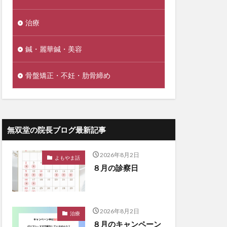
治療
鍼・麗華鍼・美容
骨盤矯正・不妊・肋骨締め
無双堂の院長ブログ最新記事
2026年8月2日
よもやま話
８月の診察日
2026年8月2日
治療
８月のキャンペーン