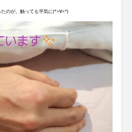
のが、触っても平気に(*>∀<*)