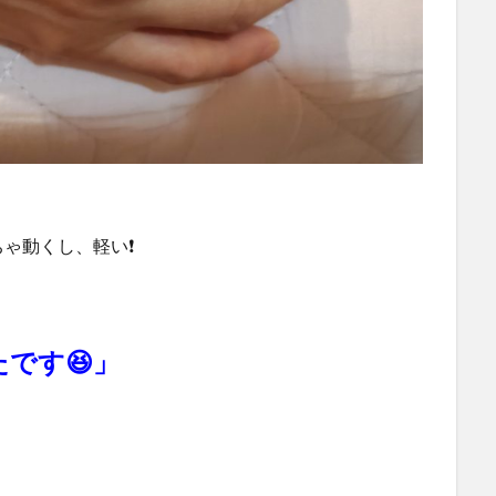
ゃ動くし、軽い❗
です😆」