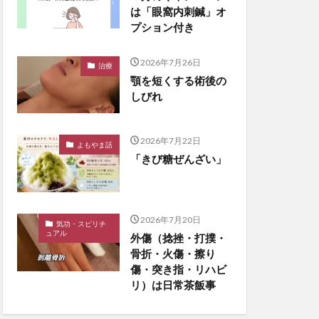
は「眼窩内刺鍼」オ
プション付き
2026年7月26日
治療
顎を短くする術後の
しびれ
2026年7月22日
よもやま話
「きび糖ぜんざい」
2026年7月20日
気功・スピリチ
ュアル
外傷（捻挫・打撲・
骨折・火傷・擦り
傷・突き指・リハビ
リ）は日常茶飯事