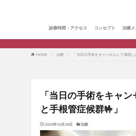
おま
整体
鍼治
花粉
猫背
顎関
眼精
腸セ
頭皮
パル
診療時間・アクセス
コンセプト
治療メ
おま
整体
鍼治
花粉
猫背
顎関
眼精
腸セ
頭皮
パル
HOME
治療
「当日の手術をキャンセルして来院した
「当日の手術をキャン
と手根管症候群🤟」
2020年10月28日
治療