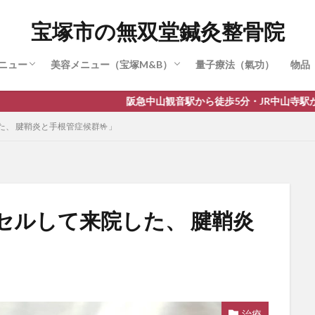
かせ治療・特別治療
（SPT療法）
療
症治療
・身長伸ばし治療
節症治療
疲労治療（眼窩内刺鍼）
ラピー
セラピー
ストレーナー（3Dパルス）
繁式骨盤調整 (骨盤矯正)
肋骨調整（肋骨締め）
リムーブ(脂肪)
麗華鍼（美容鍼）
顔バランス＆小顔矯正
宝塚市の無双堂鍼灸整骨院
ニュー
美容メニュー（宝塚M&B）
量子療法（氣功）
物品
かせ治療・特別治療
（SPT療法）
療
症治療
・身長伸ばし治療
節症治療
疲労治療（眼窩内刺鍼）
ラピー
セラピー
ストレーナー（3Dパルス）
繁式骨盤調整 (骨盤矯正)
肋骨調整（肋骨締め）
リムーブ(脂肪)
麗華鍼（美容鍼）
顔バランス＆小顔矯正
阪急中山観音駅から徒歩5分・JR中山寺駅から徒歩10分。駐車場
、 腱鞘炎と手根管症候群🤟」
セルして来院した、 腱鞘炎
治療