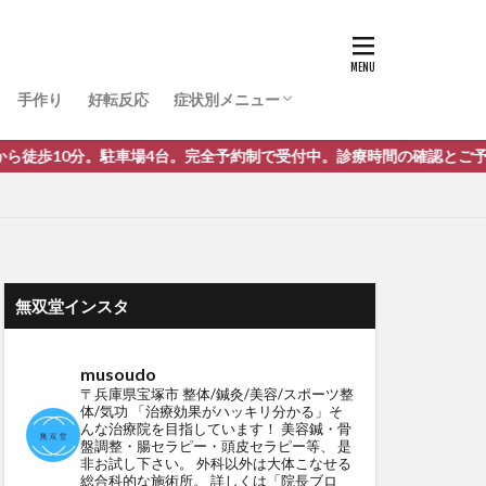
ぎっくり腰
腰痛・痔
肩こり・首・喉の痛み・風邪
捻挫
膝関節痛・半月板損傷・股関節
肉離れ・打ち身（打撲）・虫刺され・火傷
アトピー･肌荒れ･皮膚疾患・ガングリオン
骨折・脱臼・靭帯損傷・骨粗しょう症
頭痛・味覚・嗅覚障害・めまい・耳関連
顎関節症
五十肩
ストレートネック
うつ・パニック障害・自律神経失調症・不
外反母趾・へバーデン・ばね指・リウマチ
突き指・外脛骨・腱鞘炎・手根管症候群
低身長・発育遅延・赤ちゃん・逆子
斜頚・尿結石・腹部肛門周りのお悩み
TFCC損傷
ガン・しびれ・神経麻痺・脳梗塞・静脈瘤
三叉神経痛
涙焼け
症
巻き爪
難病・原因不明
手作り
好転反応
症状別メニュー
ぎっくり腰
腰痛・痔
肩こり・首・喉の痛み・風邪
捻挫
膝関節痛・半月板損傷・股関節
肉離れ・打ち身（打撲）・虫刺され・火傷
アトピー･肌荒れ･皮膚疾患・ガングリオン
骨折・脱臼・靭帯損傷・骨粗しょう症
頭痛・味覚・嗅覚障害・めまい・耳関連
顎関節症
五十肩
ストレートネック
うつ・パニック障害・自律神経失調症・不
外反母趾・へバーデン・ばね指・リウマチ
突き指・外脛骨・腱鞘炎・手根管症候群
低身長・発育遅延・赤ちゃん・逆子
斜頚・尿結石・腹部肛門周りのお悩み
TFCC損傷
ガン・しびれ・神経麻痺・脳梗塞・静脈瘤
三叉神経痛
4台。完全予約制で受付中。診療時間の確認とご予約はこちらから
涙焼け
症
巻き爪
難病・原因不明
無双堂インスタ
musoudo
〒兵庫県宝塚市
整体/鍼灸/美容/スポーツ整
体/気功
「治療効果がハッキリ分かる」そ
んな治療院を目指しています！
美容鍼・骨
盤調整・腸セラピー・頭皮セラピー等、
是
非お試し下さい。
外科以外は大体こなせる
総合科的な施術所。
詳しくは「院長ブロ