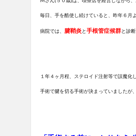
Mさん(５０歳)は、喫茶店を経営しながら
毎日、手を酷使し続けていると、昨年６月より
腱鞘炎
手根管症候群
病院では、
と
と診断
１年４ヶ月程、ステロイド注射等で誤魔化
手術で腱を切る手術が決まっていましたが