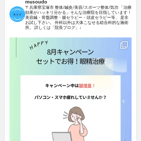
musoudo
〒兵庫県宝塚市
整体/鍼灸/美容/スポーツ整体/気功
「治療
効果がハッキリ分かる」そんな治療院を目指しています！
美容鍼・骨盤調整・腸セラピー・頭皮セラピー等、
是非
お試し下さい。
外科以外は大体こなせる総合科的な施術
所。
詳しくは「院長ブログ」↓