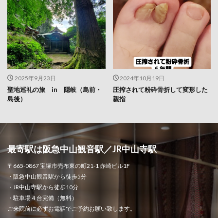
2025年9月23日
2024年10月19日
聖地巡礼の旅 in 隠岐（島前・
圧搾されて粉砕骨折して変形した
島後）
親指
最寄駅は阪急中山観音駅／JR中山寺駅
〒665-0867 宝塚市売布東の町21-1 赤崎ビル1F
・阪急中山観音駅から徒歩5分
・JR中山寺駅から徒歩10分
・駐車場４台完備（無料）
ご来院前に必ずお電話でご予約お願い致します。