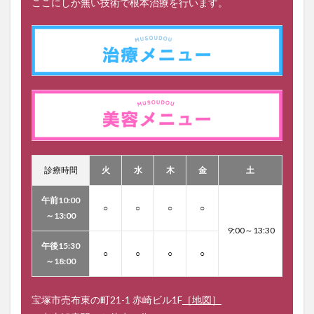
ここにしか無い技術で根本治療を行います。
診療時間
火
水
木
金
土
午前10:00
○
○
○
○
～13:00
9:00～13:30
午後15:30
○
○
○
○
～18:00
宝塚市売布東の町21-1 赤崎ビル1F
［地図］