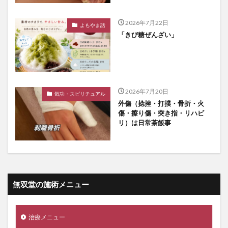
2026年7月22日
よもやま話
「きび糖ぜんざい」
2026年7月20日
気功・スピリチュアル
外傷（捻挫・打撲・骨折・火
傷・擦り傷・突き指・リハビ
リ）は日常茶飯事
無双堂の施術メニュー
治療メニュー