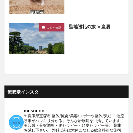
聖地巡礼の旅 in 皇居
よもやま話
無双堂インスタ
musoudo
〒兵庫県宝塚市
整体/鍼灸/美容/スポーツ整体/気功
「治療
効果がハッキリ分かる」そんな治療院を目指しています！
美容鍼・骨盤調整・腸セラピー・頭皮セラピー等、
是非
お試し下さい。
外科以外は大体こなせる総合科的な施術