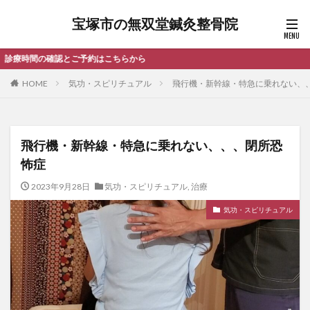
宝塚市の無双堂鍼灸整骨院
から
HOME
気功・スピリチュアル
飛行機・新幹線・特急に乗れない、
飛行機・新幹線・特急に乗れない、、、閉所恐
怖症
2023年9月28日
気功・スピリチュアル
,
治療
気功・スピリチュアル