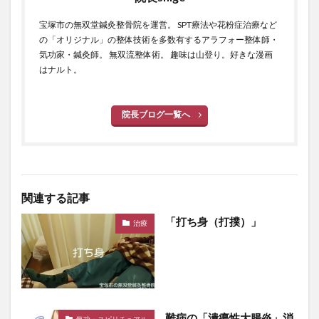
宝塚市の無双堂鍼灸整骨院を運営。 SPT療法や花粉症治療など
の「オリジナル」の整体技術を多数有するアラフォー整体師・
気功家・鍼灸師。 無双流整体術。 趣味は山登り。好きな漫画
はナルト。
院長ブログ一覧へ
関連する記事
「打ち身（打撲）」
治療
難病の「潰瘍性大腸炎」消