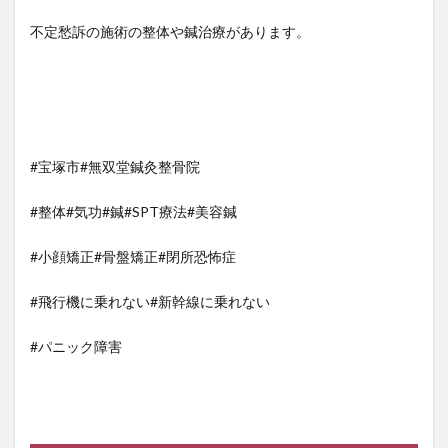
不定愁訴の施術の整体や鍼治療があります。
#宝塚市#無双堂鍼灸整骨院
#整体#気功#鍼#SPT療法#美容鍼
#小顔矯正#骨盤矯正#閉所恐怖症
#飛行機に乗れない#新幹線に乗れない
#パニック障害