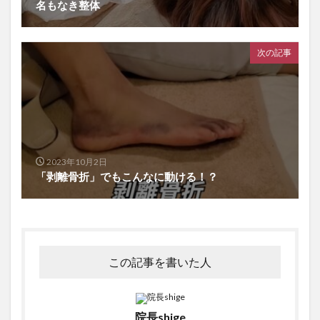
名もなき整体
次の記事
2023年10月2日
「剥離骨折」でもこんなに動ける！？
この記事を書いた人
院長shige