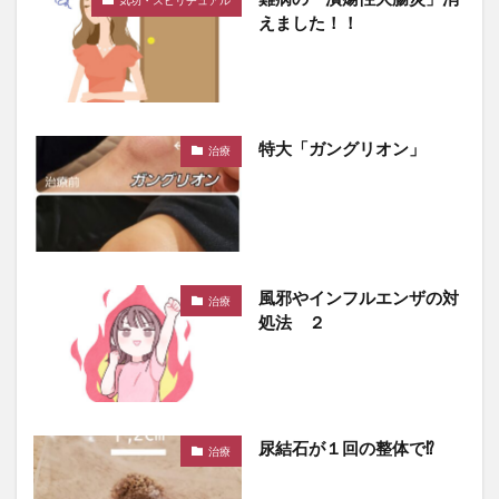
気功・スピリチュアル
えました！！
特大「ガングリオン」
治療
風邪やインフルエンザの対
治療
処法 ２
尿結石が１回の整体で⁉️
治療