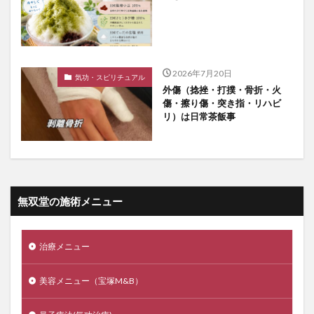
2026年7月20日
気功・スピリチュアル
外傷（捻挫・打撲・骨折・火
傷・擦り傷・突き指・リハビ
リ）は日常茶飯事
無双堂の施術メニュー
治療メニュー
美容メニュー（宝塚M&B）