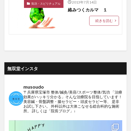
2013年7月14日
気功・スピリチュアル
絡みつくカルマ １
続きを読む
無双堂インスタ
musoudo
〒兵庫県宝塚市
整体/鍼灸/美容/スポーツ整体/気功
「治療
効果がハッキリ分かる」そんな治療院を目指しています！
美容鍼・骨盤調整・腸セラピー・頭皮セラピー等、
是非
お試し下さい。
外科以外は大体こなせる総合科的な施術
所。
詳しくは「院長ブログ」↓