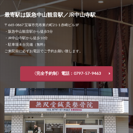
最寄駅は阪急中山観音駅／JR中山寺駅
〒665-0867 宝塚市売布東の町21-1 赤崎ビル1F
・阪急中山観音駅から徒歩5分
・JR中山寺駅から徒歩10分
・駐車場４台完備（無料）
ご来院前に必ずお電話でご予約お願い致します。
〈完全予約制〉電話：0797-57-9463