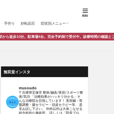
ぎっくり腰
腰痛・痔
肩こり・首・喉の痛み・風邪
捻挫
膝関節痛・半月板損傷・股関節
肉離れ・打ち身（打撲）・虫刺され・火傷
アトピー･肌荒れ･皮膚疾患・ガングリオン
骨折・脱臼・靭帯損傷・骨粗しょう症
頭痛・味覚・嗅覚障害・めまい・耳関連
顎関節症
五十肩
ストレートネック
うつ・パニック障害・自律神経失調症・不
外反母趾・へバーデン・ばね指・リウマチ
突き指・外脛骨・腱鞘炎・手根管症候群
低身長・発育遅延・赤ちゃん・逆子
斜頚・尿結石・腹部肛門周りのお悩み
TFCC損傷
ガン・しびれ・神経麻痺・脳梗塞・静脈瘤
三叉神経痛
涙焼け
症
巻き爪
難病・原因不明
手作り
好転反応
症状別メニュー
ぎっくり腰
腰痛・痔
肩こり・首・喉の痛み・風邪
捻挫
膝関節痛・半月板損傷・股関節
肉離れ・打ち身（打撲）・虫刺され・火傷
アトピー･肌荒れ･皮膚疾患・ガングリオン
骨折・脱臼・靭帯損傷・骨粗しょう症
頭痛・味覚・嗅覚障害・めまい・耳関連
顎関節症
五十肩
ストレートネック
うつ・パニック障害・自律神経失調症・不
外反母趾・へバーデン・ばね指・リウマチ
突き指・外脛骨・腱鞘炎・手根管症候群
低身長・発育遅延・赤ちゃん・逆子
斜頚・尿結石・腹部肛門周りのお悩み
TFCC損傷
ガン・しびれ・神経麻痺・脳梗塞・静脈瘤
三叉神経痛
車場4台。完全予約制で受付中。診療時間の確認とご予約はこちらから
涙焼け
症
巻き爪
難病・原因不明
無双堂インスタ
musoudo
〒兵庫県宝塚市
整体/鍼灸/美容/スポーツ整
体/気功
「治療効果がハッキリ分かる」そ
んな治療院を目指しています！
美容鍼・骨
盤調整・腸セラピー・頭皮セラピー等、
是
非お試し下さい。
外科以外は大体こなせる
総合科的な施術所。
詳しくは「院長ブロ