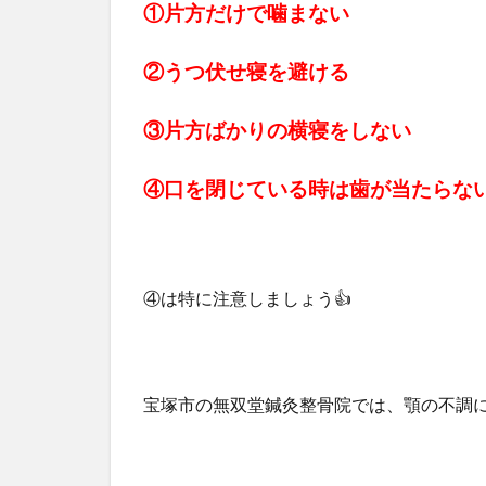
①片方だけで噛まない
②うつ伏せ寝を避ける
③片方ばかりの横寝をしない
④口を閉じている時は歯が当たらな
④は特に注意しましょう👍️
宝塚市の無双堂鍼灸整骨院では、顎の不調