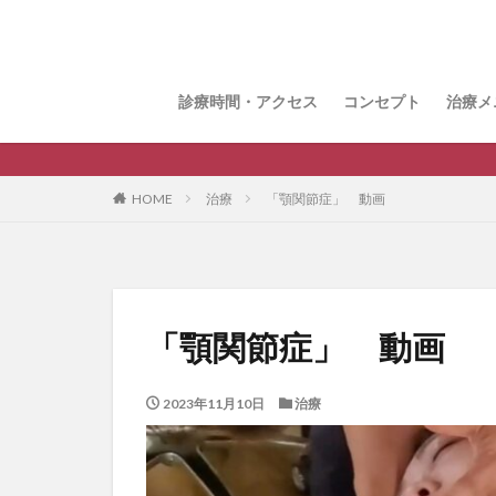
おま
整体
鍼治
花粉
猫背
顎関
眼精
腸セ
頭皮
パル
診療時間・アクセス
コンセプト
治療メ
おま
整体
鍼治
花粉
猫背
顎関
眼精
腸セ
頭皮
パル
HOME
治療
「顎関節症」 動画
「顎関節症」 動画
2023年11月10日
治療