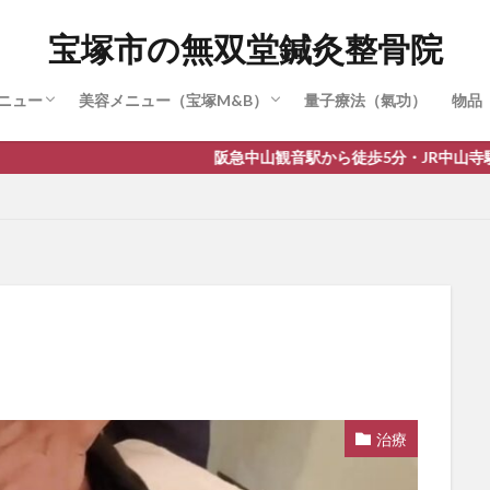
かせ治療・特別治療
（SPT療法）
療
症治療
・身長伸ばし治療
節症治療
疲労治療（眼窩内刺鍼）
ラピー
セラピー
ストレーナー（3Dパルス）
繁式骨盤調整 (骨盤矯正)
肋骨調整（肋骨締め）
リムーブ(脂肪)
麗華鍼（美容鍼）
顔バランス＆小顔矯正
宝塚市の無双堂鍼灸整骨院
ニュー
美容メニュー（宝塚M&B）
量子療法（氣功）
物品
かせ治療・特別治療
（SPT療法）
療
症治療
・身長伸ばし治療
節症治療
疲労治療（眼窩内刺鍼）
ラピー
セラピー
ストレーナー（3Dパルス）
繁式骨盤調整 (骨盤矯正)
肋骨調整（肋骨締め）
リムーブ(脂肪)
麗華鍼（美容鍼）
顔バランス＆小顔矯正
阪急中山観音駅から徒歩5分・JR中山寺駅から徒歩10分。駐
治療