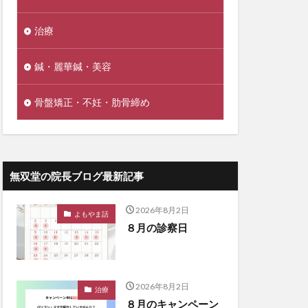
治療
鍼・麗華鍼・美容
骨盤矯正・不妊・肋骨締め
無双堂の院長ブログ最新記事
2026年8月2日
よもやま話
８月の診察日
2026年8月2日
治療
８月のキャンペーン