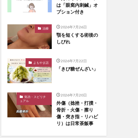
は「眼窩内刺鍼」オ
プション付き
2026年7月26日
治療
顎を短くする術後の
しびれ
2026年7月22日
よもやま話
「きび糖ぜんざい」
2026年7月20日
気功・スピリチ
ュアル
外傷（捻挫・打撲・
骨折・火傷・擦り
傷・突き指・リハビ
リ）は日常茶飯事