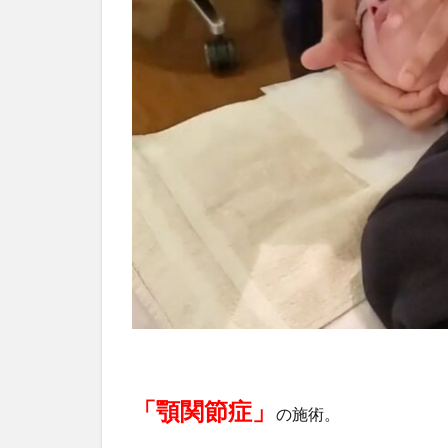
「顎関節症」
の施術。