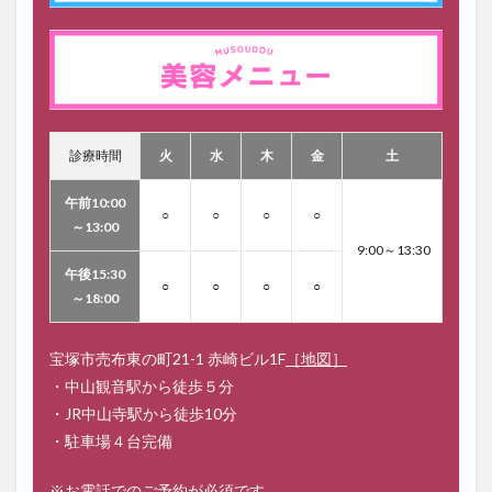
診療時間
火
水
木
金
土
午前10:00
○
○
○
○
～13:00
9:00～13:30
午後15:30
○
○
○
○
～18:00
宝塚市売布東の町21-1 赤崎ビル1F
［地図］
・中山観音駅から徒歩５分
・JR中山寺駅から徒歩10分
・駐車場４台完備
※お電話でのご予約が必須です。