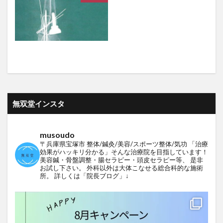
無双堂インスタ
musoudo
〒兵庫県宝塚市
整体/鍼灸/美容/スポーツ整体/気功
「治療
効果がハッキリ分かる」そんな治療院を目指しています！
美容鍼・骨盤調整・腸セラピー・頭皮セラピー等、
是非
お試し下さい。
外科以外は大体こなせる総合科的な施術
所。
詳しくは「院長ブログ」↓