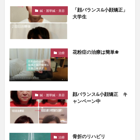
「顔バランス&小顔矯正」
鍼・麗華鍼・美容
大学生
花粉症の治療は簡単❀
治療
顔バランス&小顔矯正 キ
鍼・麗華鍼・美容
ャンペーン中
骨折のリハビリ
治療