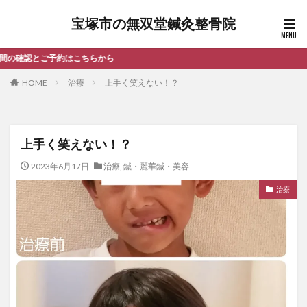
宝塚市の無双堂鍼灸整骨院
阪
HOME
治療
上手く笑えない！？
上手く笑えない！？
2023年6月17日
治療
,
鍼・麗華鍼・美容
治療