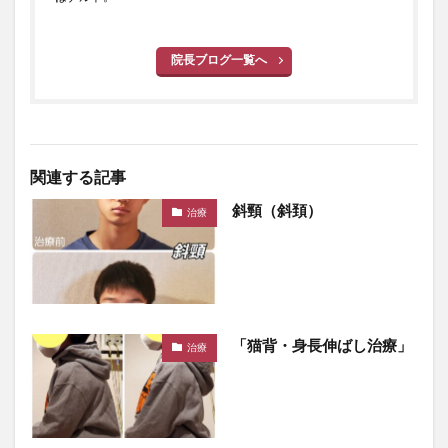
院長ブログ一覧へ
関連する記事
斜頸（斜頚）
治療
「猫背・身長伸ばし治療」
治療