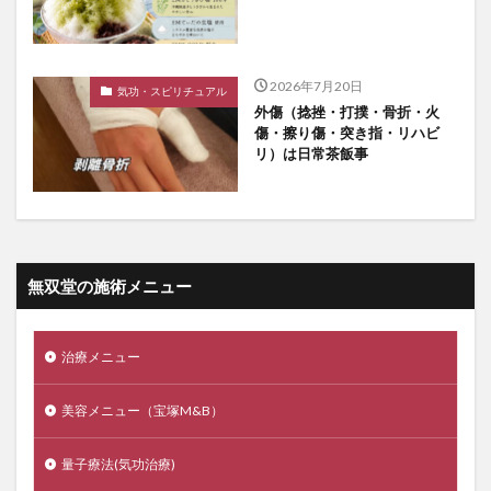
2026年7月20日
気功・スピリチュアル
外傷（捻挫・打撲・骨折・火
傷・擦り傷・突き指・リハビ
リ）は日常茶飯事
無双堂の施術メニュー
治療メニュー
美容メニュー（宝塚M&B）
量子療法(気功治療)