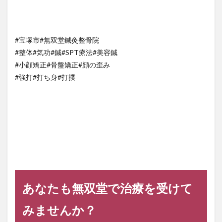
#宝塚市#無双堂鍼灸整骨院
#整体#気功#鍼#SPT療法#美容鍼
#小顔矯正#骨盤矯正#顔の歪み
#強打#打ち身#打撲
あなたも無双堂で治療を受けて
みませんか？