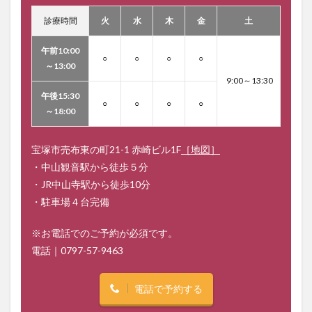
診療時間
火
水
木
金
土
午前10:00
○
○
○
○
～13:00
9:00～13:30
午後15:30
○
○
○
○
～18:00
宝塚市売布東の町21-1 赤崎ビル1F
［地図］
・中山観音駅から徒歩５分
・JR中山寺駅から徒歩10分
・駐車場４台完備
※お電話でのご予約が必須です。
電話｜
0797-57-9463
電話で予約する