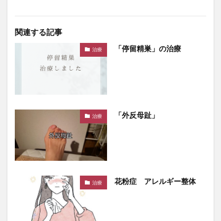
関連する記事
「停留精巣」の治療
治療
「外反母趾」
治療
花粉症 アレルギー整体
治療