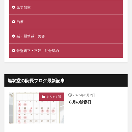
気功教室
治療
鍼・麗華鍼・美容
骨盤矯正・不妊・肋骨締め
無双堂の院長ブログ最新記事
2026年8月2日
よもやま話
８月の診察日