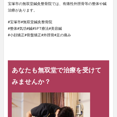
宝塚市の無双堂鍼灸整骨院では、有痛性外脛骨等の整体や鍼
治療があります。
#宝塚市#無双堂鍼灸整骨院
#整体#気功#鍼#SPT療法#美容鍼
#小顔矯正#骨盤矯正#外脛骨#足の痛み
あなたも無双堂で治療を受けて
みませんか？