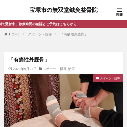
宝塚市の無双堂鍼灸整骨院
認とご予約はこちらから
HOME
スポーツ・指導
「有痛性外脛骨」
「有痛性外脛骨」
2023年5月21日
スポーツ・指導
,
治療
スポーツ・指導