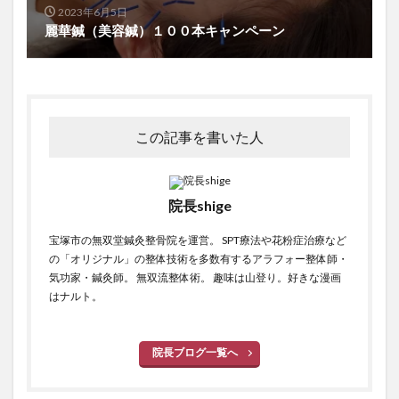
2023年6月5日
麗華鍼（美容鍼）１００本キャンペーン
この記事を書いた人
院長shige
宝塚市の無双堂鍼灸整骨院を運営。 SPT療法や花粉症治療など
の「オリジナル」の整体技術を多数有するアラフォー整体師・
気功家・鍼灸師。 無双流整体術。 趣味は山登り。好きな漫画
はナルト。
院長ブログ一覧へ