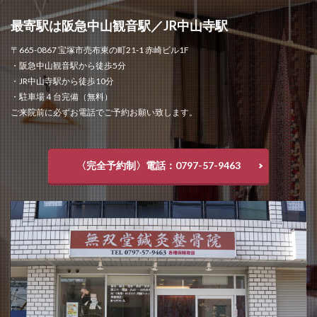
最寄駅は阪急中山観音駅／JR中山寺駅
〒665-0867 宝塚市売布東の町21-1 赤崎ビル1F
・阪急中山観音駅から徒歩5分
・JR中山寺駅から徒歩10分
・駐車場４台完備（無料）
ご来院前に必ずお電話でご予約お願い致します。
〈完全予約制〉電話：0797-57-9463