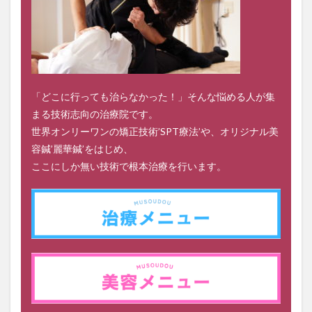
「どこに行っても治らなかった！」そんな悩める人が集
まる技術志向の治療院です。
世界オンリーワンの矯正技術’SPT療法’や、オリジナル美
容鍼’麗華鍼’をはじめ、
ここにしか無い技術で根本治療を行います。