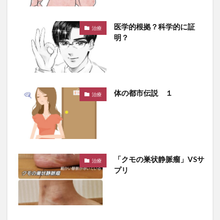
医学的根拠？科学的に証
治療
明？
体の都市伝説 １
治療
「クモの巣状静脈瘤」VSサ
治療
プリ