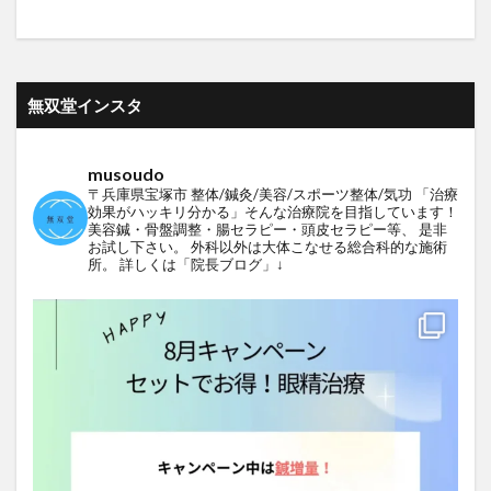
無双堂インスタ
musoudo
〒兵庫県宝塚市
整体/鍼灸/美容/スポーツ整体/気功
「治療
効果がハッキリ分かる」そんな治療院を目指しています！
美容鍼・骨盤調整・腸セラピー・頭皮セラピー等、
是非
お試し下さい。
外科以外は大体こなせる総合科的な施術
所。
詳しくは「院長ブログ」↓