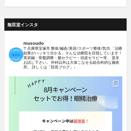
無双堂インスタ
musoudo
〒兵庫県宝塚市
整体/鍼灸/美容/スポーツ整体/気功
「治療
効果がハッキリ分かる」そんな治療院を目指しています！
美容鍼・骨盤調整・腸セラピー・頭皮セラピー等、
是非
お試し下さい。
外科以外は大体こなせる総合科的な施術
所。
詳しくは「院長ブログ」↓