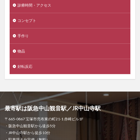
診療時間・アクセス
コンセプト
手作り
物品
好転反応
最寄駅は阪急中山観音駅／JR中山寺駅
〒665-0867 宝塚市売布東の町21-1 赤崎ビル1F
・阪急中山観音駅から徒歩5分
・JR中山寺駅から徒歩10分
・駐車場４台完備（無料）