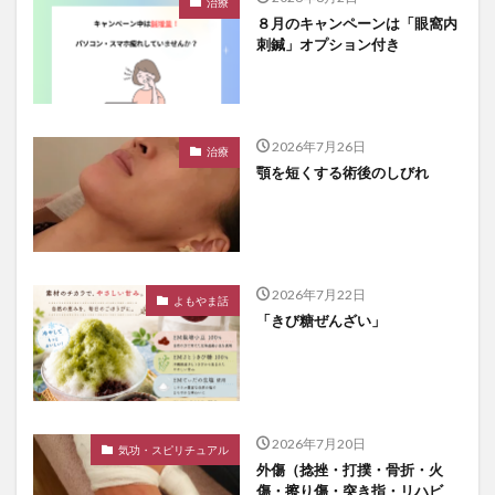
治療
８月のキャンペーンは「眼窩内
刺鍼」オプション付き
2026年7月26日
治療
顎を短くする術後のしびれ
2026年7月22日
よもやま話
「きび糖ぜんざい」
2026年7月20日
気功・スピリチュアル
外傷（捻挫・打撲・骨折・火
傷・擦り傷・突き指・リハビ