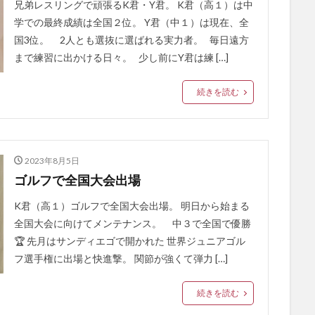
兄弟レスリングで頑張るK君・Y君。 K君（高１）は中
学での最終成績は全国２位。 Y君（中１）は現在、全
国3位。 2人とも選抜に選ばれる実力者。 毎日遠方
まで練習に出かける日々。 少し前にY君は練 […]
続きを読む
2023年8月5日
ゴルフで全国大会出場
K君（高１）ゴルフで全国大会出場。 明日から始まる
全国大会に向けてメンテナンス。 中３で全国で優勝
🏆️ 先月はサンディエゴで開かれた 世界ジュニアゴル
フ選手権に出場と快進撃。 関節が強くて弾力 […]
続きを読む