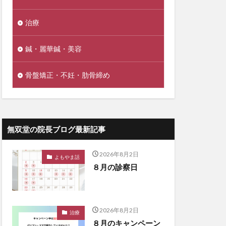
治療
鍼・麗華鍼・美容
骨盤矯正・不妊・肋骨締め
無双堂の院長ブログ最新記事
2026年8月2日
よもやま話
８月の診察日
2026年8月2日
治療
８月のキャンペーン