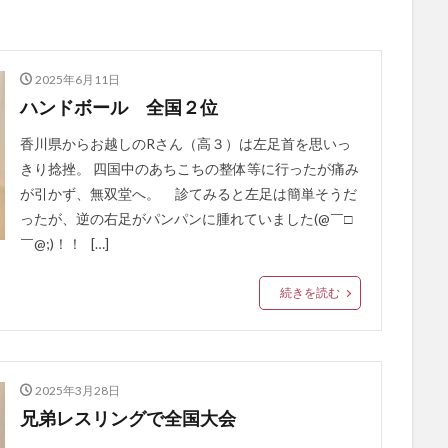
2025年6月11日
ハンドボール 全国２位
香川県からお越しのRさん（高３）は左足首を思いっ
きり捻挫。 四国中のあちこちの整体等に行ったが痛み
が引かず、無双堂へ。 診てみると左足は簡単そうだ
ったが、逆の右足がパンパンに腫れていました(@￣□
￣@;)！！ […]
続きを読む
2025年3月28日
兄弟レスリングで全国大会