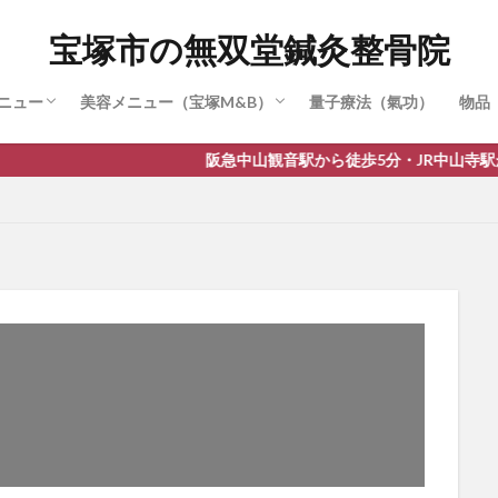
かせ治療・特別治療
（SPT療法）
療
症治療
・身長伸ばし治療
節症治療
疲労治療（眼窩内刺鍼）
ラピー
セラピー
ストレーナー（3Dパルス）
繁式骨盤調整 (骨盤矯正)
肋骨調整（肋骨締め）
リムーブ(脂肪)
麗華鍼（美容鍼）
顔バランス＆小顔矯正
宝塚市の無双堂鍼灸整骨院
ニュー
美容メニュー（宝塚M&B）
量子療法（氣功）
物品
かせ治療・特別治療
（SPT療法）
療
症治療
・身長伸ばし治療
節症治療
疲労治療（眼窩内刺鍼）
ラピー
セラピー
ストレーナー（3Dパルス）
繁式骨盤調整 (骨盤矯正)
肋骨調整（肋骨締め）
リムーブ(脂肪)
麗華鍼（美容鍼）
顔バランス＆小顔矯正
阪急中山観音駅から徒歩5分・JR中山寺駅から徒歩10分。駐車場