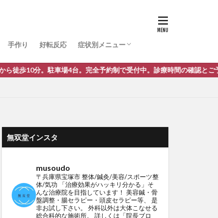
ぎっくり腰
腰痛・痔
肩こり・首・喉の痛み・風邪
捻挫
膝関節痛・半月板損傷・股関節
肉離れ・打ち身（打撲）・虫刺され・火傷
アトピー･肌荒れ･皮膚疾患・ガングリオン
骨折・脱臼・靭帯損傷・骨粗しょう症
頭痛・味覚・嗅覚障害・めまい・耳関連
顎関節症
五十肩
ストレートネック
うつ・パニック障害・自律神経失調症・不
外反母趾・へバーデン・ばね指・リウマチ
突き指・外脛骨・腱鞘炎・手根管症候群
低身長・発育遅延・赤ちゃん・逆子
斜頚・尿結石・腹部肛門周りのお悩み
TFCC損傷
ガン・しびれ・神経麻痺・脳梗塞・静脈瘤
三叉神経痛
涙焼け
症
巻き爪
難病・原因不明
手作り
好転反応
症状別メニュー
ぎっくり腰
腰痛・痔
肩こり・首・喉の痛み・風邪
捻挫
膝関節痛・半月板損傷・股関節
肉離れ・打ち身（打撲）・虫刺され・火傷
アトピー･肌荒れ･皮膚疾患・ガングリオン
骨折・脱臼・靭帯損傷・骨粗しょう症
頭痛・味覚・嗅覚障害・めまい・耳関連
顎関節症
五十肩
ストレートネック
うつ・パニック障害・自律神経失調症・不
外反母趾・へバーデン・ばね指・リウマチ
突き指・外脛骨・腱鞘炎・手根管症候群
低身長・発育遅延・赤ちゃん・逆子
斜頚・尿結石・腹部肛門周りのお悩み
TFCC損傷
ガン・しびれ・神経麻痺・脳梗塞・静脈瘤
三叉神経痛
4台。完全予約制で受付中。診療時間の確認とご予約はこちらから
涙焼け
症
巻き爪
難病・原因不明
無双堂インスタ
musoudo
〒兵庫県宝塚市
整体/鍼灸/美容/スポーツ整
体/気功
「治療効果がハッキリ分かる」そ
んな治療院を目指しています！
美容鍼・骨
盤調整・腸セラピー・頭皮セラピー等、
是
非お試し下さい。
外科以外は大体こなせる
総合科的な施術所。
詳しくは「院長ブロ