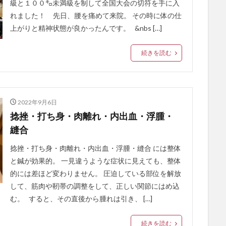
級と１００㌔未満級を制して全国大会の切符を手に入
れました！ 先日、腰を痛めて来院。 その時に体の仕
上がりと精神状態が良かったんです。 &nbs […]
続きを読む
2022年9月6日
捻挫・打ち身・肉離れ・内出血・浮腫・
縫合
捻挫・打ち身・肉離れ・内出血・浮腫・縫合 には整体
と鍼が効果的。 一見違うような症状に見えても、整体
的には差ほど変わりません。 圧迫している部位を解放
して、筋肉や靭帯の調整をして、正しい関節にはめ込
む。 すると、その直後から腫れは引き、 […]
続きを読む