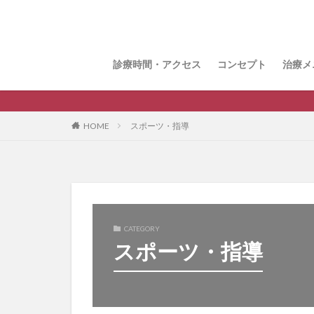
おま
整体
鍼治
花粉
猫背
顎関
眼精
腸セ
頭皮
パル
診療時間・アクセス
コンセプト
治療メ
おま
整体
鍼治
花粉
猫背
顎関
眼精
腸セ
頭皮
パル
HOME
スポーツ・指導
CATEGORY
スポーツ・指導