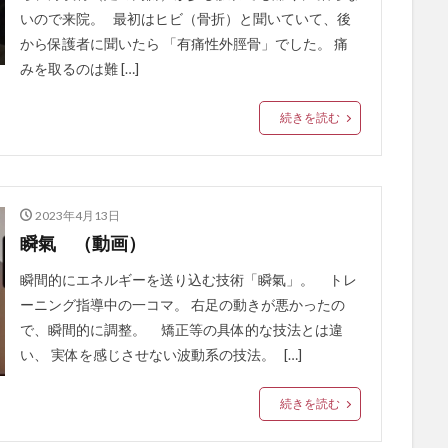
いので来院。 最初はヒビ（骨折）と聞いていて、後
から保護者に聞いたら 「有痛性外脛骨」でした。 痛
みを取るのは難 […]
続きを読む
2023年4月13日
瞬氣 （動画）
瞬間的にエネルギーを送り込む技術「瞬氣」。 トレ
ーニング指導中の一コマ。 右足の動きが悪かったの
で、瞬間的に調整。 矯正等の具体的な技法とは違
い、 実体を感じさせない波動系の技法。 […]
続きを読む