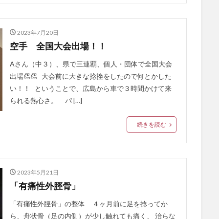
2023年7月20日
空手 全国大会出場！！
Aさん（中３）、県で三連覇、個人・団体で全国大会
出場👏👏 大会前に大きな捻挫をしたので何とかした
い！！ ということで、広島から車で３時間かけて来
られる熱心さ。 パ […]
続きを読む
2023年5月21日
「有痛性外脛骨」
「有痛性外脛骨」の整体 ４ヶ月前に足を捻ってか
ら、舟状骨（足の内側）が少し触れても痛く、 治らな