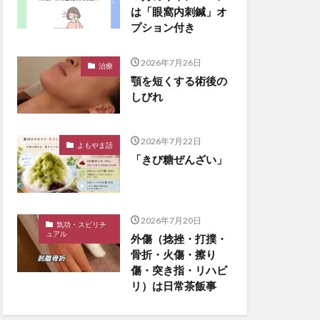
は「眼窩内刺鍼」オ
プション付き
2026年7月26日
治療
顎を短くする術後の
しびれ
2026年7月22日
よもやま話
「きび糖ぜんざい」
2026年7月20日
気功・スピリチ
ュアル
外傷（捻挫・打撲・
骨折・火傷・擦り
傷・突き指・リハビ
リ）は日常茶飯事