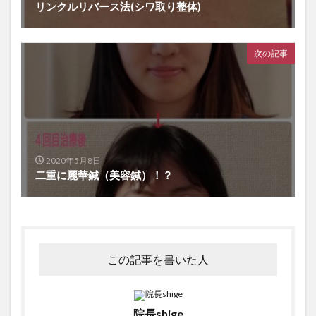
リンクルリバース法(シワ取り整体)
次の記事
2020年5月8日
二重に麗華鍼（美容鍼）！？
この記事を書いた人
院長shige