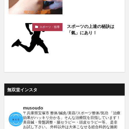
スポーツの上達の秘訣は
スポーツ・指導
「氣」にあり！
無双堂インスタ
musoudo
〒兵庫県宝塚市
整体/鍼灸/美容/スポーツ整体/気功
「治療
効果がハッキリ分かる」そんな治療院を目指しています！
美容鍼・骨盤調整・腸セラピー・頭皮セラピー等、
是非
お試し下さい。
外科以外は大体こなせる総合科的な施術