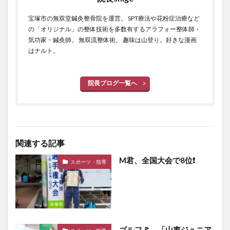
宝塚市の無双堂鍼灸整骨院を運営。 SPT療法や花粉症治療など
の「オリジナル」の整体技術を多数有するアラフォー整体師・
気功家・鍼灸師。 無双流整体術。 趣味は山登り。好きな漫画
はナルト。
院長ブログ一覧へ
関連する記事
M君、全国大会で8位❗
スポーツ・指導
ゴルフ🚩 「山東ジュニア