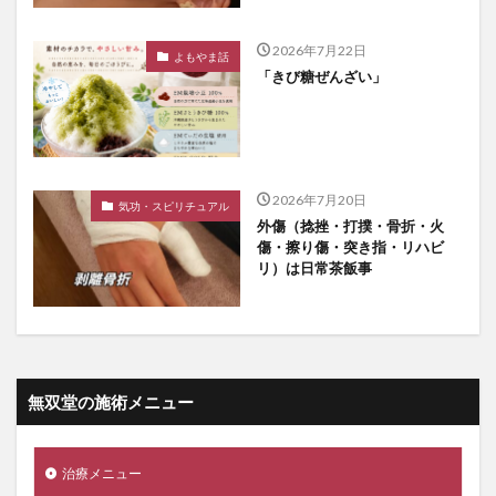
2026年7月22日
よもやま話
「きび糖ぜんざい」
2026年7月20日
気功・スピリチュアル
外傷（捻挫・打撲・骨折・火
傷・擦り傷・突き指・リハビ
リ）は日常茶飯事
無双堂の施術メニュー
治療メニュー