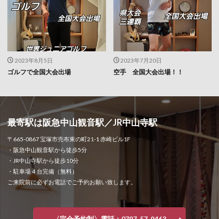
2023年8月5日
2023年7月20日
ゴルフで全国大会出場
空手 全国大会出場！！
最寄駅は阪急中山観音駅／JR中山寺駅
〒665-0867 宝塚市売布東の町21-1 赤崎ビル1F
・阪急中山観音駅から徒歩5分
・JR中山寺駅から徒歩10分
・駐車場４台完備（無料）
ご来院前に必ずお電話でご予約お願い致します。
〈完全予約制〉電話：0797-57-9463