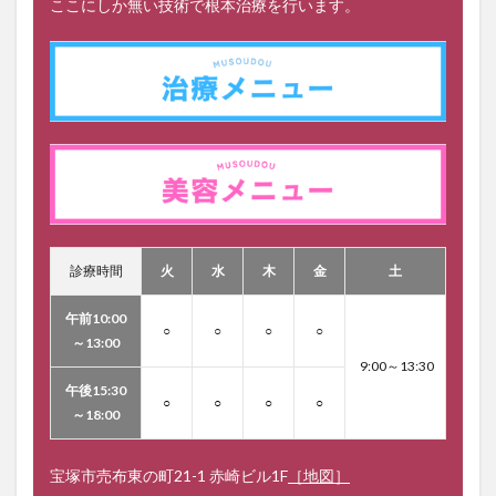
ここにしか無い技術で根本治療を行います。
診療時間
火
水
木
金
土
午前10:00
○
○
○
○
～13:00
9:00～13:30
午後15:30
○
○
○
○
～18:00
宝塚市売布東の町21-1 赤崎ビル1F
［地図］