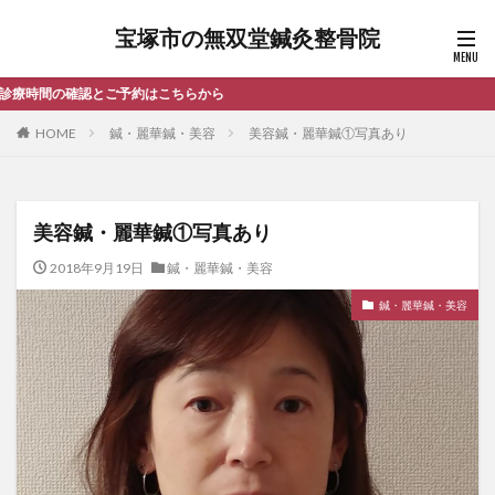
宝塚市の無双堂鍼灸整骨院
阪急中
HOME
鍼・麗華鍼・美容
美容鍼・麗華鍼①写真あり
美容鍼・麗華鍼①写真あり
2018年9月19日
鍼・麗華鍼・美容
鍼・麗華鍼・美容