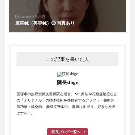
2018年9月28日
麗華鍼（美容鍼）② 写真あり
この記事を書いた人
院長shige
宝塚市の無双堂鍼灸整骨院を運営。 SPT療法や花粉症治療など
の「オリジナル」の整体技術を多数有するアラフォー整体師・
気功家・鍼灸師。 無双流整体術。 趣味は山登り。好きな漫画
はナルト。
院長ブログ一覧へ