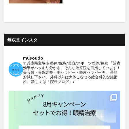
無双堂インスタ
musoudo
〒兵庫県宝塚市
整体/鍼灸/美容/スポーツ整体/気功
「治療
効果がハッキリ分かる」そんな治療院を目指しています！
美容鍼・骨盤調整・腸セラピー・頭皮セラピー等、
是非
お試し下さい。
外科以外は大体こなせる総合科的な施術
所。
詳しくは「院長ブログ」↓