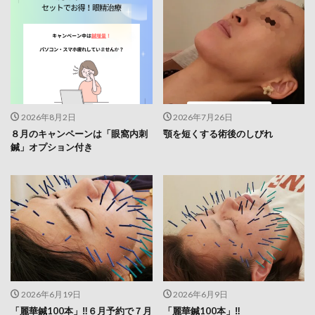
2026年8月2日
2026年7月26日
８月のキャンペーンは「眼窩内刺
顎を短くする術後のしびれ
鍼」オプション付き
2026年6月19日
2026年6月9日
「麗華鍼100本」‼️６月予約で７月
「麗華鍼100本」‼️