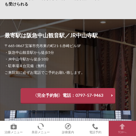
も受けられる
最寄駅は阪急中山観音駅／JR中山寺駅
〒665-0867 宝塚市売布東の町21-1 赤崎ビル1F
・阪急中山観音駅から徒歩5分
・JR中山寺駅から徒歩10分
・駐車場４台完備（無料）
ご来院前に必ずお電話でご予約お願い致します。
〈完全予約制〉電話：0797-57-9463
治療メニュー
美容メニュー
診療案内
電話予約
TOPへ