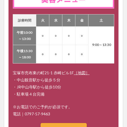
診療時間
火
水
木
金
土
午前10:00
○
○
○
○
～13:00
9:00～13:30
午後15:30
○
○
○
○
～18:00
宝塚市売布東の町21-1 赤崎ビル1F
［地図］
・中山観音駅から徒歩５分
・JR中山寺駅から徒歩10分
・駐車場４台完備
※お電話でのご予約が必須です。
電話｜
0797-57-9463