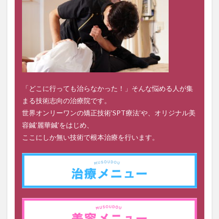
「どこに行っても治らなかった！」そんな悩める人が集
まる技術志向の治療院です。
世界オンリーワンの矯正技術’SPT療法’や、オリジナル美
容鍼’麗華鍼’をはじめ、
ここにしか無い技術で根本治療を行います。