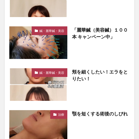
「麗華鍼（美容鍼）１００
鍼・麗華鍼・美容
本 キャンペーン中」
頬を細くしたい！エラをと
鍼・麗華鍼・美容
りたい！
顎を短くする術後のしびれ
治療