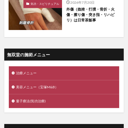
2026年7月20日
気功・スピリチュアル
外傷（捻挫・打撲・骨折・火
傷・擦り傷・突き指・リハビ
リ）は日常茶飯事
無双堂の施術メニュー
治療メニュー
美容メニュー（宝塚M&B）
量子療法(気功治療)