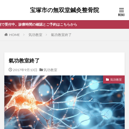
宝塚市の無双堂鍼灸整骨院
認とご予約はこちらから
HOME
気功教室
氣功教室終了
氣功教室終了
2017年9月13日
気功教室
気功教室