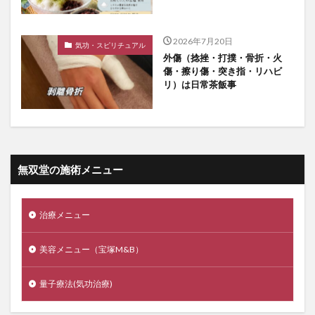
2026年7月20日
気功・スピリチュアル
外傷（捻挫・打撲・骨折・火
傷・擦り傷・突き指・リハビ
リ）は日常茶飯事
無双堂の施術メニュー
治療メニュー
美容メニュー（宝塚M&B）
量子療法(気功治療)